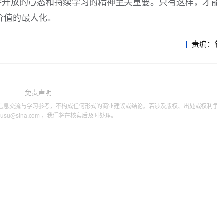
持开放的心态和持续学习的精神至关重要。只有这样，才
价值的最大化。
责编：
免责声明
信息交流与学习参考，不构成任何形式的商业建议或结论。若涉及版权、出处或权利
tousu@sina.com ，我们将在核实后及时处理。