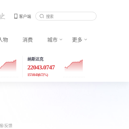
客户端
人物
消费
城市
更多
纳斯达克
22043.0747
157.0143
(0.72%)
报/反馈