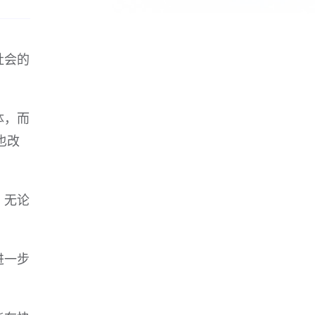
社会的
体，而
也改
。无论
进一步
。