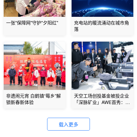
一张"保障网"守护"夕阳红"
充电站的暖流涌动在城市角
落
非遗闹元宵 白鹤镇“莓乡”解
天空工场创投基金被投企业
锁新春新体验
「深脉矿业」AWE首秀：巴
基斯坦金矿年产值超十亿，
具身智能重构矿业勘探
载入更多