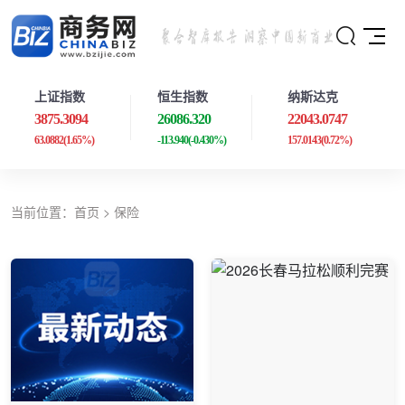
上证指数
恒生指数
纳斯达克
3875.3094
26086.320
22043.0747
63.0882
(1.65%)
-113.940
(-0.430%)
157.0143
(0.72%)
当前位置：
首页
>
保险