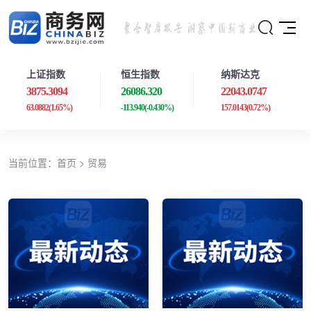
上证指数
恒生指数
纳斯达克
3875.3094
26086.320
22043.0747
63.0882
(1.65%)
-113.940
(-0.430%)
157.0143
(0.72%)
当前位置：
首页
>
贸易