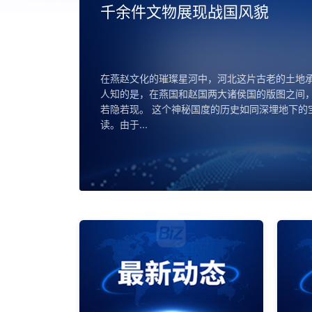
法国参
律草案
近日，法国
外国文物的
得通过。 此
将有助...