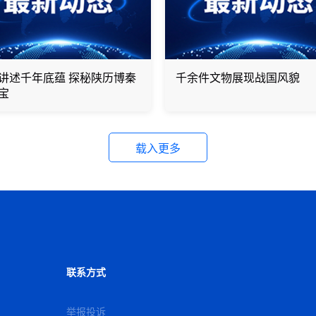
讲述千年底蕴 探秘陕历博秦
千余件文物展现战国风貌
宝
载入更多
联系方式
举报投诉