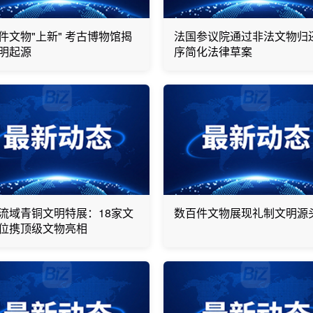
件文物"上新" 考古博物馆揭
法国参议院通过非法文物归
明起源
序简化法律草案
流域青铜文明特展：18家文
数百件文物展现礼制文明源
位携顶级文物亮相