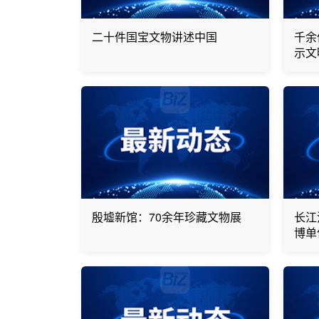
二十件国宝文物讲述中国
千余
示文
殷墟新馆：70余年珍藏文物展
长江
博单