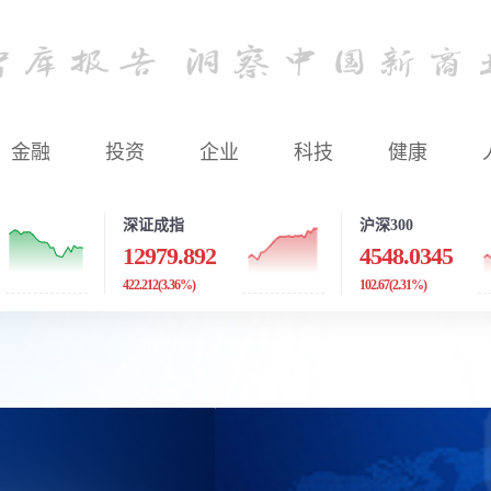
金融
投资
企业
科技
健康
深证成指
沪深300
12979.892
4548.0345
422.212
(3.36%)
102.67
(2.31%)