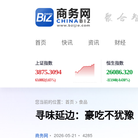
首页
快讯
资讯
财经
上证指数
恒生指数
3875.3094
26086.320
63.0882
(1.65%)
-113.940
(-0.430%)
您当前的位置：
首页
>
食品
寻味延边：豪吃不犹豫
商务网
•
2026-05-21
•
4285