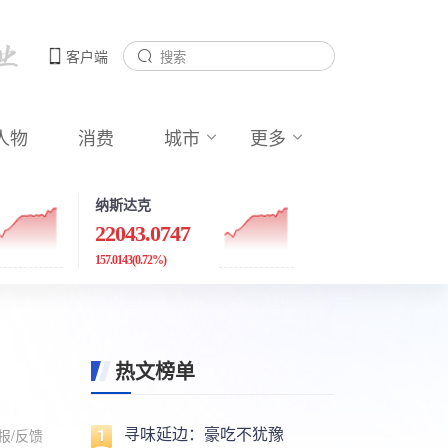
客户端
人物
消费
城市
更多
纳斯达克
22043.0747
157.0143
(0.72%)
热文榜单
寻味延边：豪吃不犹豫
报/反馈