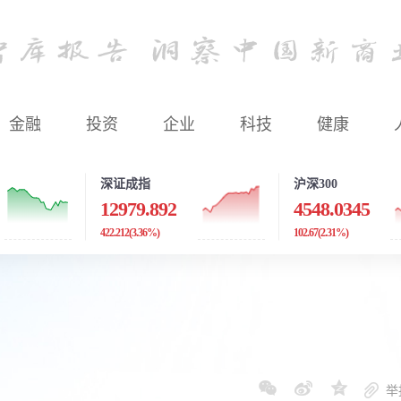
金融
投资
企业
科技
健康
深证成指
沪深300
12979.892
4548.0345
422.212
(3.36%)
102.67
(2.31%)
举