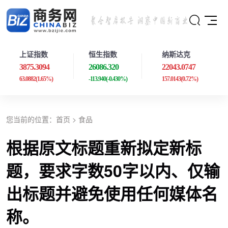
上证指数
恒生指数
纳斯达克
3875.3094
26086.320
22043.0747
63.0882
(1.65%)
-113.940
(-0.430%)
157.0143
(0.72%)
您当前的位置：
首页
>
食品
根据原文标题重新拟定新标
题，要求字数50字以内、仅输
出标题并避免使用任何媒体名
称。