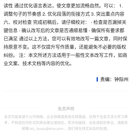
读性 通过优化语言表达，使文章更加流畅自然。可以： 1.
调整句子的节奏感 2. 优化段落的衔接方式 3. 突出重点内容
六、校对检查 完成初稿后，请仔细校对： - 检查是否漏掉关
键信息 - 确认改写后的文章是否通顺易懂 - 确保所有要求都
已满足 通过以上方法，您可以有效地改写一篇文章，同时保
持原意不变。这不仅提升写作质量，还能避免不必要的版权
纠纷。 注：本文所述方法适用于一般性文本改写工作，如商
业文案、技术文档等内容的优化。
责编：钟际州
免责声明
本文内容来源于公开网络、企业供稿或其他合规渠道，仅用于信息交流与学习参
考，不构成任何形式的商业建议或结论。若涉及版权、出处或权利争议，请联系
邮箱 biz_tousu@sina.com ，我们将在核实后及时处理。