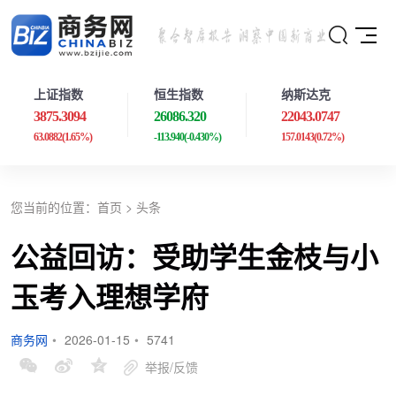
上证指数
恒生指数
纳斯达克
3875.3094
26086.320
22043.0747
63.0882
(1.65%)
-113.940
(-0.430%)
157.0143
(0.72%)
您当前的位置：
首页
>
头条
公益回访：受助学生金枝与小
玉考入理想学府
商务网
•
2026-01-15
•
5741
举报/反馈