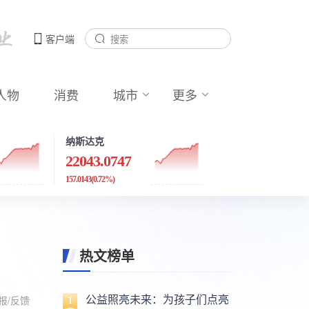
客户端
人物
消费
城市
更多
纳斯达克
22043.0747
157.0143
(0.72%)
热文榜单
公益照亮未来：为孩子们点亮
报/反馈