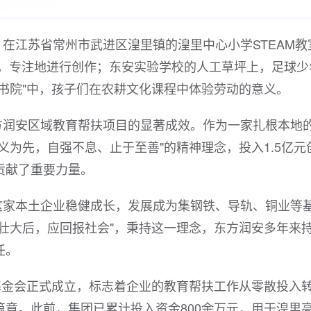
在江苏省常州市武进区湟里镇的湟里中心小学STEAM教
机，专注地进行创作；东安实验学校的人工草坪上，足球少
书院"中，孩子们在农耕文化课程中体验劳动的意义。
方润安区域教育帮扶项目的显著成效。作为一家扎根本地
义为先，自强不息、止于至善"的精神理念，投入1.5亿元
贡献了重要力量。
这家本土企业稳健成长，发展成为集钢铁、导轨、铜业等
壮大后，应回报社会"，秉持这一理念，东方润安多年来
任。
教育基金会正式成立，标志着企业的教育帮扶工作从零散投入
章。此前，集团已累计投入资金800余万元，用于湟里