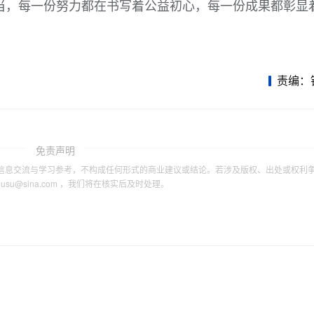
当，每一份努力都在书写着公益初心，每一份成果都彰显
责编：
免责声明
信息交流与学习参考，不构成任何形式的商业建议或结论。若涉及版权、出处或权利
tousu@sina.com ，我们将在核实后及时处理。