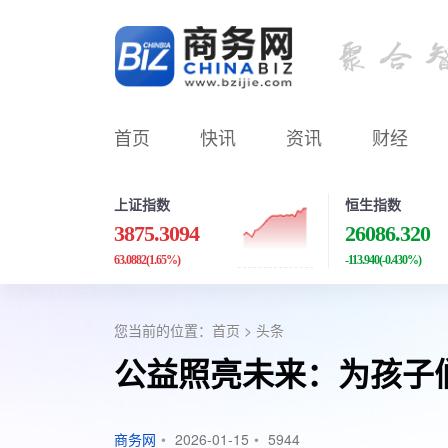
首页
快讯
资讯
财经
上证指数
恒生指数
3875.3094
26086.320
63.0882
(1.65%)
-113.940
(-0.430%)
您当前的位置：
首页
>
头条
公益照亮未来：为孩子
商务网
•
2026-01-15
•
5944