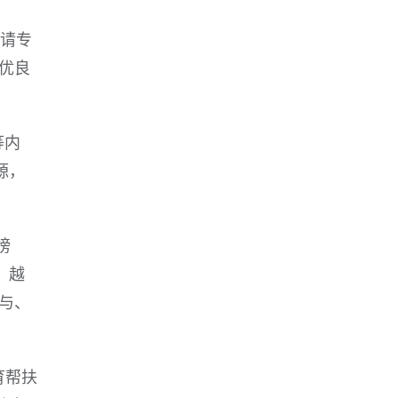
聘请专
优良
等内
源，
榜
。越
与、
育帮扶