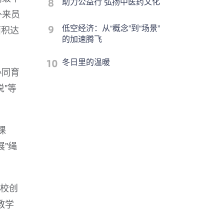
助力公益行 弘扬中医药文化
外来员
低空经济：从“概念”到“场景”
面积达
的加速腾飞
冬日里的温暖
协同育
说"等
课
"绳
学校创
教学