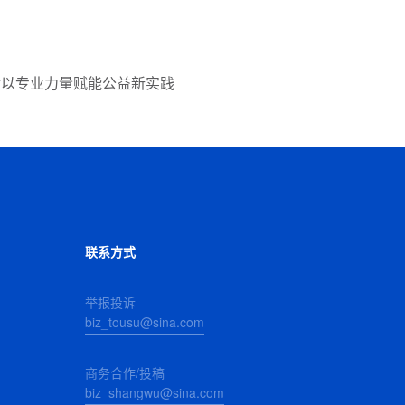
金以专业力量赋能公益新实践
联系方式
举报投诉
biz_tousu@sina.com
商务合作/投稿
biz_shangwu@sina.com