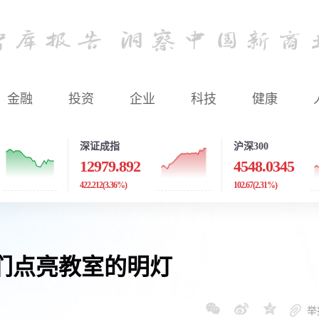
金融
投资
企业
科技
健康
深证成指
沪深300
12979.892
4548.0345
422.212
(3.36%)
102.67
(2.31%)
们点亮教室的明灯
举