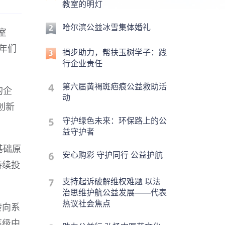
教室的明灯
哈尔滨公益冰雪集体婚礼
室
年们
捐步助力，帮扶玉树学子：践
行企业责任
第六届黄褐斑疤痕公益救助活
的企
动
创新
守护绿色未来：环保路上的公
益守护者
基础原
安心购彩 守护同行 公益护航
持续投
支持起诉破解维权难题 以法
治思维护航公益发展——代表
热议社会焦点
转向系
高级中