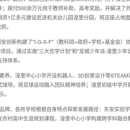
；拨付500余万元用于教师补助、高考奖励，并解决了
捐资1亿多元建设武进机关幼儿园湟里分园，将这座占地
政府。
新构建了"I-G-S-F"（教科院+政府+学校+基金会）
项目。通过实施"三大优学计划"和"龙城少年派·湟里少年
支持体系。
素养。湟里中心小学开设机器人、3D创意设计等STEAM
式球场，将足球运动融入团队精神培养；湟里初级中学开展
乐。
育品牌。各所学校根据自身特点探索发展路径：东安实验
发农村高中生涯规划课程，湟里中心小学构建跨学科融合