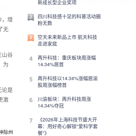
新成长型企业奖项
四川科技感十足的科普活动圈
纱，增
粉无数
了无
空天未来新品上市 航天科技
走进家庭
在山谷
再升科技：重庆板块周涨幅
，为
14.34%居首
再升科技以14.34%涨幅居渝
股周涨幅榜首
无论是
更激
川渝板块：再升科技周涨
14.34%夺冠
《2026年上海科技节盛大开
幕：用好奇心解锁"爱科学套
钟际州
餐"》