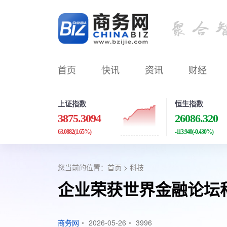
首页
快讯
资讯
财经
上证指数
恒生指数
3875.3094
26086.320
63.0882
(1.65%)
-113.940
(-0.430%)
您当前的位置：
首页
>
科技
企业荣获世界金融论坛
商务网
•
2026-05-26
•
3996