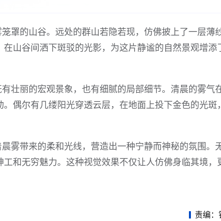
雾笼罩的山谷。远处的群山若隐若现，仿佛披上了一层薄
，在山谷间洒下斑驳的光影，为这片静谧的自然景观增添
既有壮丽的宏观景象，也有细腻的局部细节。清晨的雾气
动。偶尔有几缕阳光穿透云层，在地面上投下金色的光斑
着晨雾带来的柔和光线，营造出一种宁静而神秘的氛围。
神工和无穷魅力。这种视觉效果不仅让人仿佛身临其境，
责编：