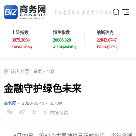
上证指数
恒生指数
纳斯达克
3875.3094
26086.320
22043.0747
63.0882
(1.65%)
-113.940
(-0.430%)
157.0143
(0.72%)
您当前的位置：
首页
>
金融
金融守护绿色未来
商务网
•
2026-05-19
•
2.73w
举报/反馈
4月22日，第57个世界地球日正式来临。今年全球