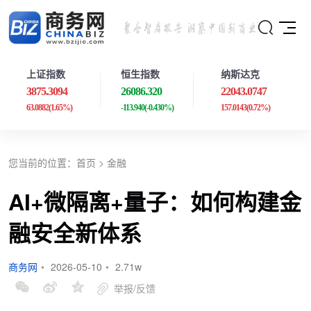
上证指数
恒生指数
纳斯达克
3875.3094
26086.320
22043.0747
63.0882
(1.65%)
-113.940
(-0.430%)
157.0143
(0.72%)
您当前的位置：
首页
>
金融
AI+微隔离+量子：如何构建金
融安全新体系
商务网
•
2026-05-10
•
2.71w
举报/反馈