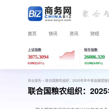
首页
快讯
资讯
财经
上证指数
恒生指数
3875.3094
26086.320
63.0882
(1.65%)
-113.940
(-0.430%)
商业报告
> 联合国粮农组织：2025年年中食品展望报
联合国粮农组织：202