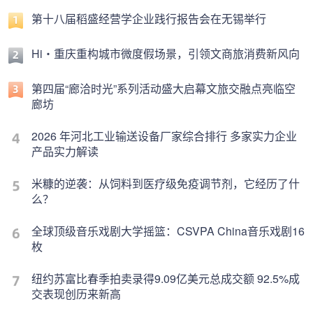
第十八届稻盛经营学企业践行报告会在无锡举行
Hi・重庆重构城市微度假场景，引领文商旅消费新风向
第四届“廊洽时光”系列活动盛大启幕文旅交融点亮临空
廊坊
2026 年河北工业输送设备厂家综合排行 多家实力企业
产品实力解读
米糠的逆袭：从饲料到医疗级免疫调节剂，它经历了什
么？
全球顶级音乐戏剧大学摇篮：CSVPA China音乐戏剧16
枚
纽约苏富比春季拍卖录得9.09亿美元总成交额 92.5%成
交表现创历来新高