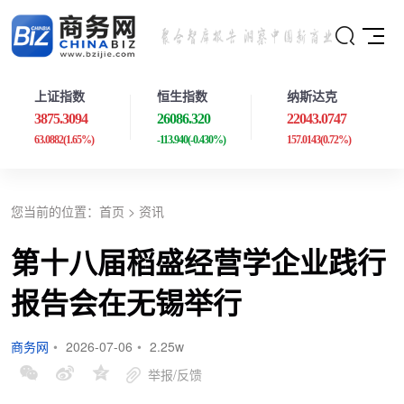
上证指数
恒生指数
纳斯达克
3875.3094
26086.320
22043.0747
63.0882
(1.65%)
-113.940
(-0.430%)
157.0143
(0.72%)
您当前的位置：
首页
>
资讯
第十八届稻盛经营学企业践行
报告会在无锡举行
商务网
•
2026-07-06
•
2.25w
举报/反馈