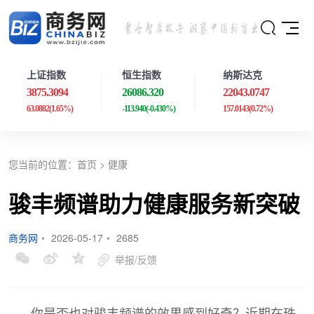
上证指数
恒生指数
纳斯达克
3875.3094
26086.320
22043.0747
63.0882
(1.65%)
-113.940
(-0.430%)
157.0143
(0.72%)
您当前的位置：
首页
>
健康
骏丰频谱助力健康服务新突破
商务网
•
2026-05-17
•
2685
举报/反馈
你是否也对骏丰频谱的效果感到好奇？近期在珠