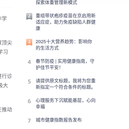
探索体重管理新模式
重组带状疱疹疫苗在京启用新
作学
适应症，助力免疫缺陷人群健
康
2025十大营养趋势：影响你
球顶尖
的生活方式
学习
春节防疫 | 实用健康指南，守
护佳节平安！
进行诊
请提供原文标题，我将为您重
极大
新拟定一个符合条件的标题。
心理服务下沉赋能基层，心向
幸福
在推动
。
城市健康指数报告发布