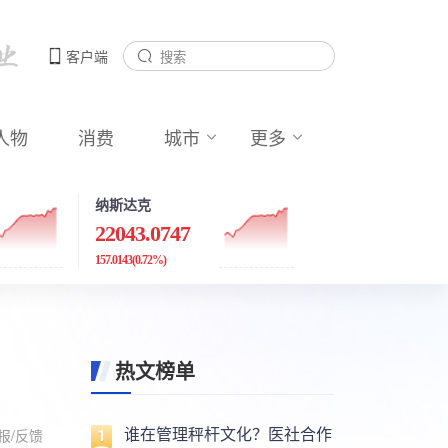
客户端
人物
消费
城市
更多
纳斯达克
22043.0747
157.0143
(0.72%)
热文榜单
谁在管理秤杆文化？医社合作
报/反馈