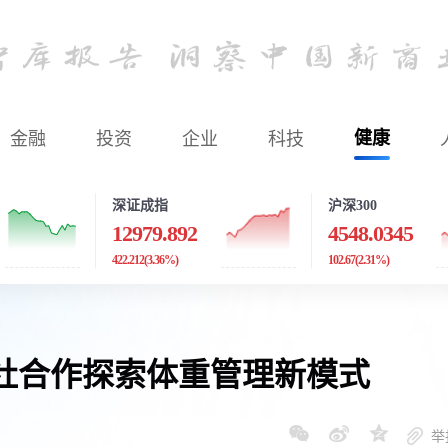
金融
投资
企业
科技
健康
深证成指
沪深300
12979.892
4548.0345
422.212
(3.36%)
102.67
(2.31%)
社合作探索体重管理新模式
举