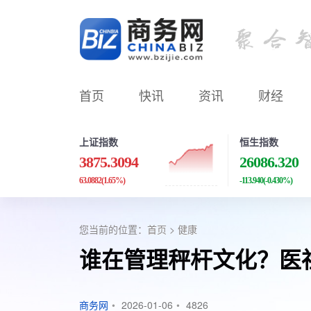
首页
快讯
资讯
财经
上证指数
恒生指数
3875.3094
26086.320
63.0882
(1.65%)
-113.940
(-0.430%)
您当前的位置：
首页
>
健康
谁在管理秤杆文化？医
商务网
•
2026-01-06
•
4826