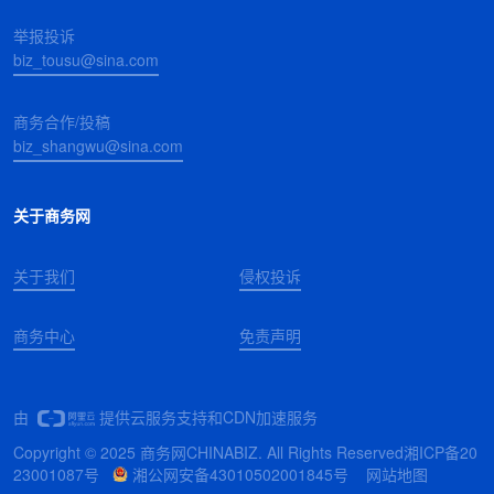
举报投诉
biz_tousu@sina.com
商务合作/投稿
biz_shangwu@sina.com
关于商务网
关于我们
侵权投诉
商务中心
免责声明
由
提供云服务支持和CDN加速服务
Copyright © 2025 商务网CHINABIZ. All Rights Reserved
湘ICP备20
23001087号
湘公网安备43010502001845号
网站地图