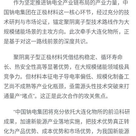
作为坚定推进钠电全产业链布局的产业力量，中
国钠电集团在正极材料这一核心环节，经过充分的技
术研判与市场论证，锚定聚阴离子型技术路线作为大
规模储能场景的主攻方向。此次牵手大连化物所，正
是基于对这一路线前景的深度共识。
聚阴离子型正极材料凭借结构稳定、循环寿命
长、热安全性高等显著优势，在大规模储能领域极具
竞争力。但材料本征电子导电率偏低、规模化制备工
艺尚不成熟等产业化瓶颈，亟需源头性技术突破来打
通量产“堵点”。这正是此次合作的攻关焦点。
“中国钠电集团将充分依托大连化物所的前沿科研
成果，加速新能源产业落地实施，把技术优势真正转
化为产品优势、成本优势和市场优势，为我国新能源