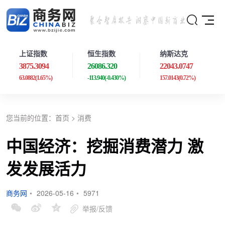
上证指数
恒生指数
纳斯达克
3875.3094
26086.320
22043.0747
63.0882
(1.65%)
-113.940
(-0.430%)
157.0143
(0.72%)
您当前的位置：
首页
>
消费
中国经济：挖掘消费潜力 激
发发展活力
商务网
•
2026-05-16
•
5971
举报/反馈