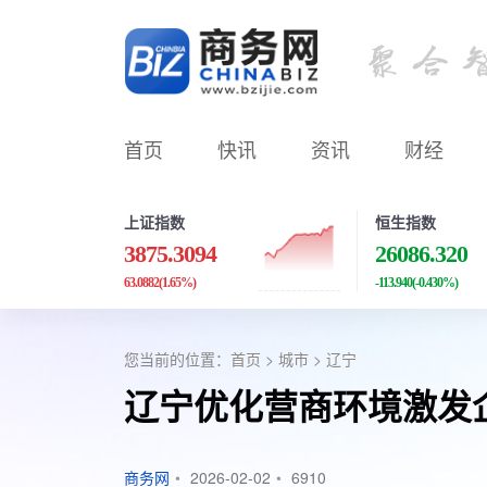
首页
快讯
资讯
财经
上证指数
恒生指数
3875.3094
26086.320
63.0882
(1.65%)
-113.940
(-0.430%)
您当前的位置：
首页
>
城市
>
辽宁
辽宁优化营商环境激发
商务网
•
2026-02-02
•
6910