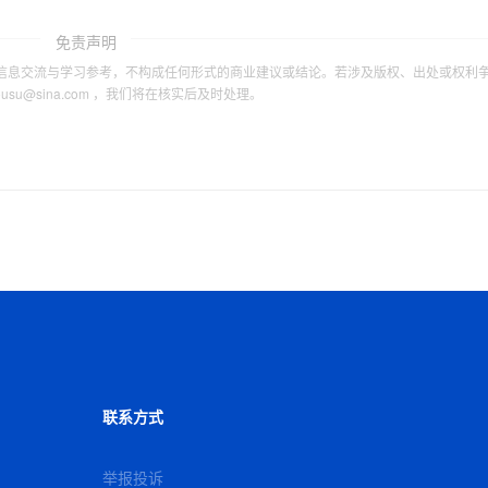
免责声明
信息交流与学习参考，不构成任何形式的商业建议或结论。若涉及版权、出处或权利
tousu@sina.com ，我们将在核实后及时处理。
联系方式
举报投诉