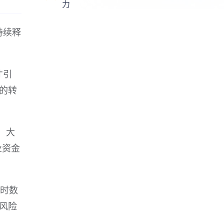
力
持续释
才引
的转
，大
业资金
耗时数
风险