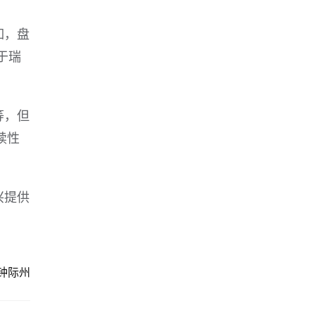
如，盘
于瑞
等，但
续性
兴提供
钟际州