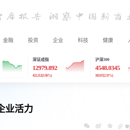
金融
投资
企业
科技
健康
深证成指
沪深300
12979.892
4548.0345
422.212
(3.36%)
102.67
(2.31%)
企业活力
举