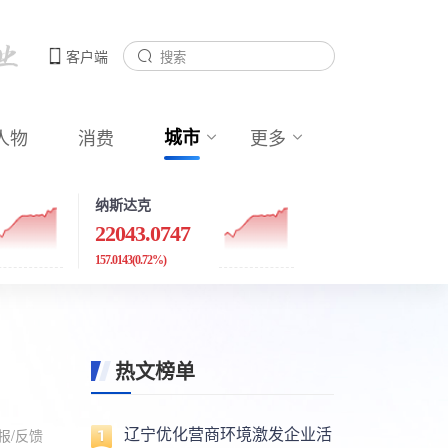
客户端
人物
消费
城市
更多
纳斯达克
22043.0747
157.0143
(0.72%)
热文榜单
辽宁优化营商环境激发企业活
报/反馈