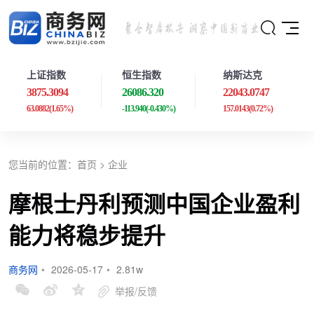
上证指数
恒生指数
纳斯达克
3875.3094
26086.320
22043.0747
63.0882
(1.65%)
-113.940
(-0.430%)
157.0143
(0.72%)
您当前的位置：
首页
>
企业
摩根士丹利预测中国企业盈利
能力将稳步提升
商务网
•
2026-05-17
•
2.81w
举报/反馈