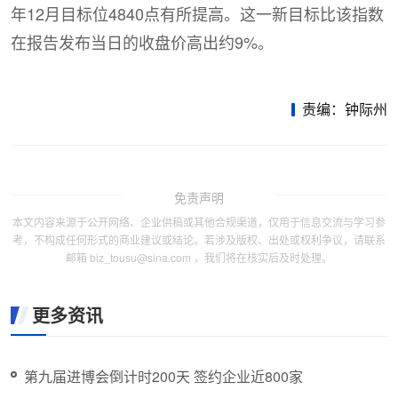
年12月目标位4840点有所提高。这一新目标比该指数
在报告发布当日的收盘价高出约9%。
责编：钟际州
免责声明
本文内容来源于公开网络、企业供稿或其他合规渠道，仅用于信息交流与学习参
考，不构成任何形式的商业建议或结论。若涉及版权、出处或权利争议，请联系
邮箱 biz_tousu@sina.com ，我们将在核实后及时处理。
更多资讯
第九届进博会倒计时200天 签约企业近800家